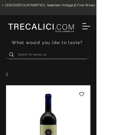
✨ DISCOVER OUR RARITIES: Selected Vintage & Fine Wines
What would you like to taste?