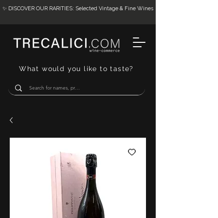
✨ DISCOVER OUR RARITIES: Selected Vintage & Fine Wines
What would you like to taste?