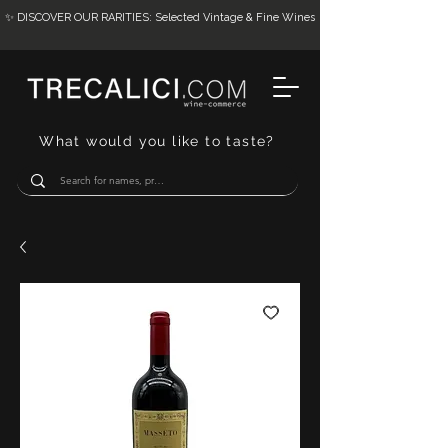
✨ DISCOVER OUR RARITIES: Selected Vintage & Fine Wines
What would you like to taste?