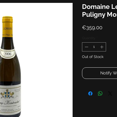
Domaine Le
Puligny Mo
Price
€359.00
Quantity
*
Out of Stock
Notify W