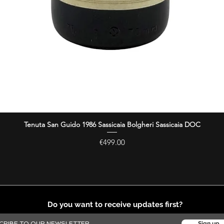
Tenuta San Guido 1986 Sassicaia Bolgheri Sassicaia DOC
Quick View
Price
€499.00
Do you want to receive updates first?
Sign up