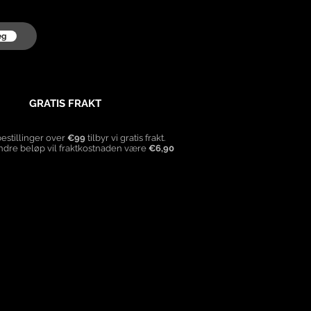
eg
GRATIS FRAKT
bestillinger over
€99
tilbyr vi gratis frakt.
ndre beløp vil fraktkostnaden være
€6,90