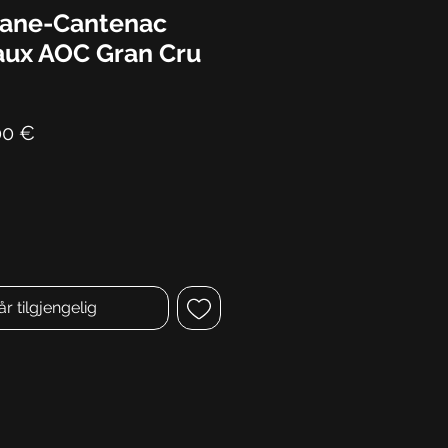
rane-Cantenac
ux AOC Gran Cru
ig
Salgspris
00 €
år tilgjengelig