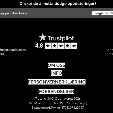
Ønsker du å motta tidlige oppdateringer?
Registrer d
nfo@trecalici.com
For 
612
For mi
OM OSS
INFO
PERSONVERNERKLÆRING
FORSENDELSER
Trecalici Srl © Opphavsrett 2026
Via Marzabotto, 32 - 36022 - Cassola (VI)
Skattekode/MVA-nr.: IT04307620247