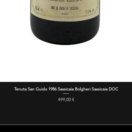
Tenuta San Guido 1986 Sassicaia Bolgheri Sassicaia DOC
Hurtigvisning
Pris
499,00 €