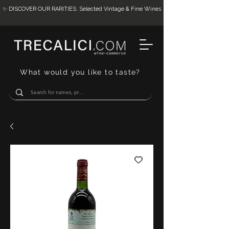
✨ DISCOVER OUR RARITIES: Selected Vintage & Fine Wines
What would you like to taste?